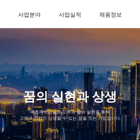
사업분야
사업실적
채용정보
사말
건축사업
시공실적
인사제도
토목사업
시공능력
복리후생
순위확인서
면허보유현황
채용공고
내
꿈의 실현과 상생
에스제이건설은 고객의 꿈의 실현을 통해
고객과 기업이 상생할 수 있는 꿈을 짓는 기업입니다.