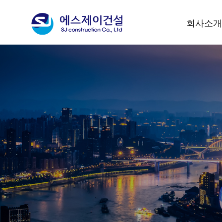
회사소개
대표이사 인
기업이념
회사연혁
사훈 및 CI
조직현황
회사위치안
수상실적