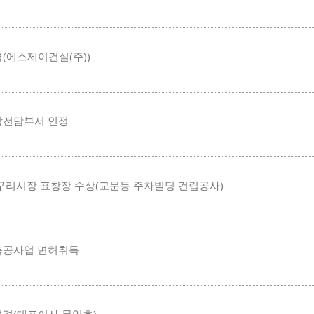
(에스제이건설(주))
전담부서 인정
구리시장 표창장 수상(교문동 주차빌딩 건립공사)
축공사업 면허취득