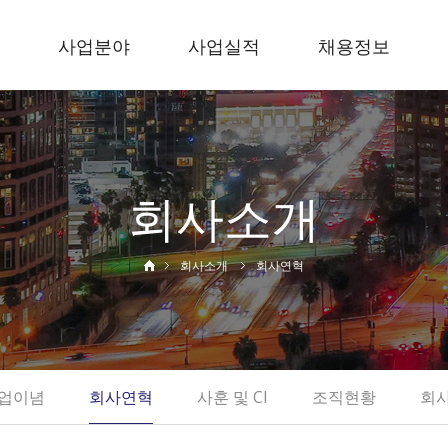
사업분야
사업실적
채용정보
사말
건축사업
시공실적
인사제도
토목사업
시공능력
복리후생
순위확인서
면허보유현황
채용공고
회사소개
회사소개
회사연혁
내
업이념
회사연혁
사훈 및 CI
조직현황
회