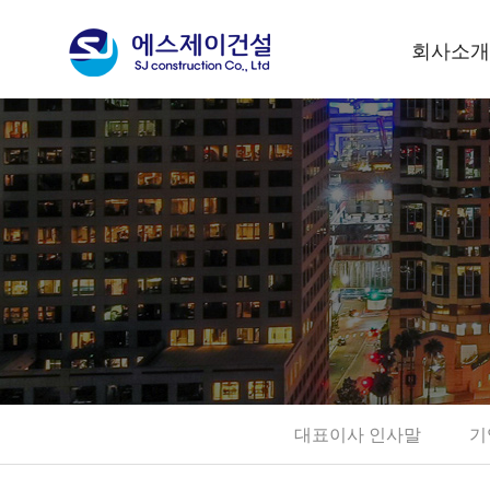
회사소개
대표이사 인
기업이념
회사연혁
사훈 및 CI
조직현황
회사위치안
수상실적
대표이사 인사말
기