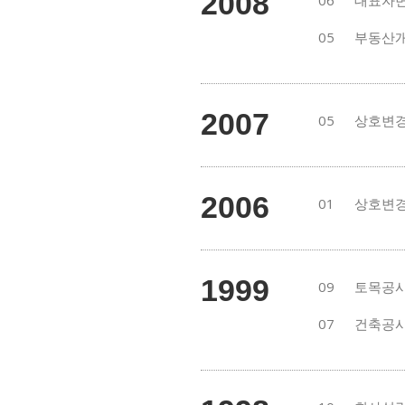
2008
06
대표자변
05
부동산개
2007
05
상호변경
2006
01
상호변경
1999
09
토목공사
07
건축공사