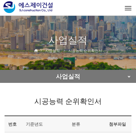
Togg
navi
사업실적
사업실적
시공능력 순위확인서
사업실적
시공능력 순위확인서
번호
기준년도
분류
첨부파일