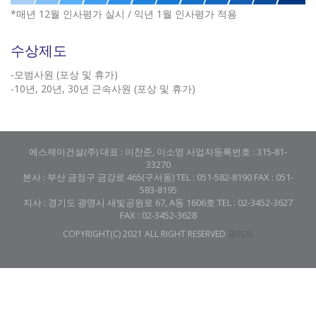
*매년 12월 인사평가 실시 / 익년 1월 인사평가 적용
수상제도
-모범사원 (포상 및 휴가)
-10년, 20년, 30년 근속사원 (포상 및 휴가)
에스제이건설(주) 대표 : 이찬준, 이소영 사업자등록번호 : 315-81-
33270
본사 : 부산 금정구 금강로 465(구서동) TEL : 051-582-8190 FAX : 051-
583-8195
지사 : 경기도 광명시 새빛공원로 67, A동 1606호 TEL : 02-3452-3627
FAX : 02-3452-3628
COPYRIGHT(C) 2021 ALL RIGHT RESERVED
관리자