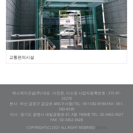
교통편의시설
에스제이건설(주) 대표 : 이찬준, 이소영 사업자등록번호 : 315-81-
33270
본사 : 부산 금정구 금강로 465(구서동) TEL : 051-582-8190 FAX : 051-
583-8195
지사 : 경기도 광명시 새빛공원로 67, A동 1606호 TEL : 02-3452-3627
FAX : 02-3452-3628
COPYRIGHT(C) 2021 ALL RIGHT RESERVED
관리자