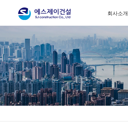
회사소개
대표이사 인
기업이념
회사연혁
사훈 및 CI
조직현황
회사위치안
수상실적