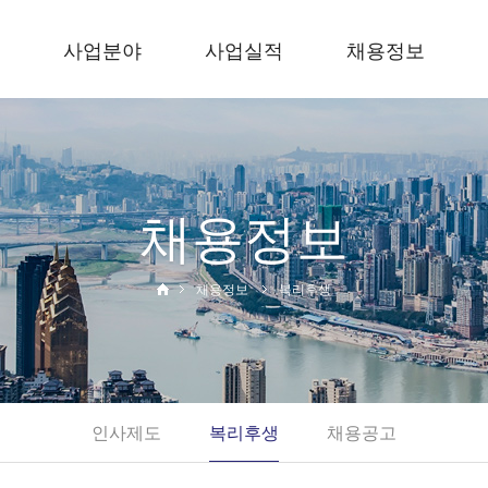
사업분야
사업실적
채용정보
사말
건축사업
시공실적
인사제도
토목사업
시공능력
복리후생
순위확인서
면허보유현황
채용공고
채용정보
채용정보
복리후생
내
인사제도
복리후생
채용공고