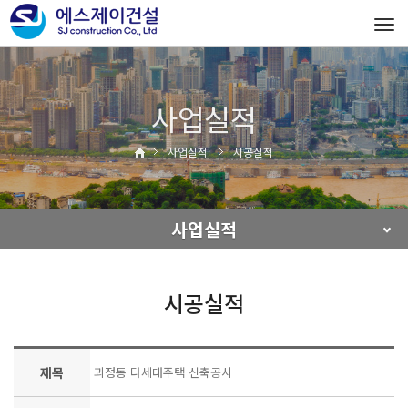
Tog
navi
사업실적
사업실적
시공실적
사업실적
시공실적
제목
괴정동 다세대주택 신축공사