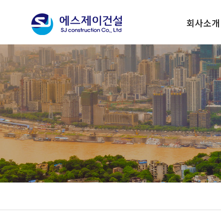
회사소개
대표이사 인
기업이념
회사연혁
사훈 및 CI
조직현황
회사위치안
수상실적