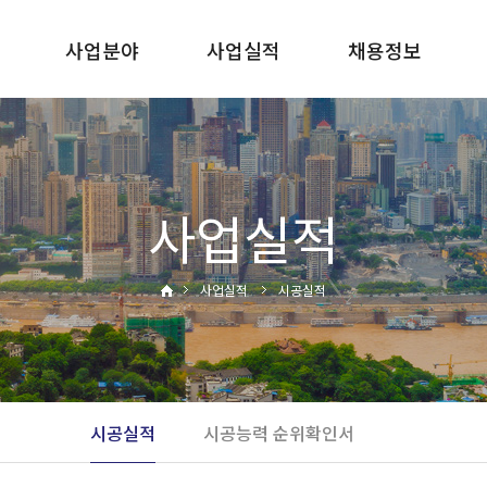
사업분야
사업실적
채용정보
사말
건축사업
시공실적
인사제도
토목사업
시공능력
복리후생
순위확인서
면허보유현황
사업실적
채용공고
사업실적
시공실적
내
시공실적
시공능력 순위확인서