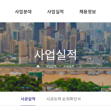
사업분야
사업실적
채용정보
사말
건축사업
시공실적
인사제도
토목사업
시공능력
복리후생
순위확인서
면허보유현황
사업실적
채용공고
사업실적
시공실적
내
시공실적
시공능력 순위확인서