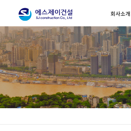
회사소개
대표이사 인
기업이념
회사연혁
사훈 및 CI
조직현황
회사위치안
수상실적