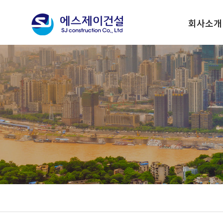
회사소개
대표이사 인
기업이념
회사연혁
사훈 및 CI
조직현황
회사위치안
수상실적