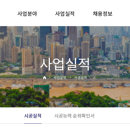
사업분야
사업실적
채용정보
사말
건축사업
시공실적
인사제도
토목사업
시공능력
복리후생
순위확인서
면허보유현황
사업실적
채용공고
사업실적
시공실적
내
시공실적
시공능력 순위확인서