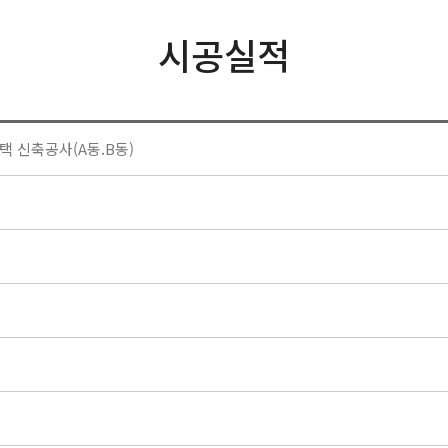
시공실적
 신축공사(A동.B동)