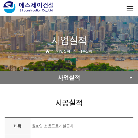
Tog
navi
사업실적
사업실적
시공실적
사업실적
시공실적
제목
원호암 소방도로개설공사