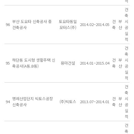
적
건
축
부산 도요타 신축공사 중
토요타동일
건
부
시
96
2014.02~2014.05
건축공사
모터스(주)
축
산
공
실
적
건
축
하단동 도시형 생활주택 신
건
부
시
95
용마건설
2014.01~2015.04
축공사(A동.B동)
축
산
공
실
적
건
축
명례산업단지 빅토스공장
건
부
시
94
(주)빅토스
2013.07~2014.01
신축공사
축
산
공
실
적
건
축