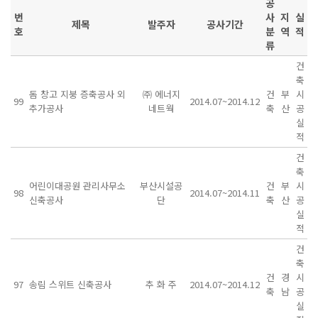
공
번
사
지
실
제목
발주자
공사기간
호
분
역
적
류
건
축
돔 창고 지붕 증축공사 외
㈜ 에너지
건
부
시
99
2014.07~2014.12
추가공사
네트웍
축
산
공
실
적
건
축
어린이대공원 관리사무소
부산시설공
건
부
시
98
2014.07~2014.11
신축공사
단
축
산
공
실
적
건
축
건
경
시
97
송림 스위트 신축공사
추 화 주
2014.07~2014.12
축
남
공
실