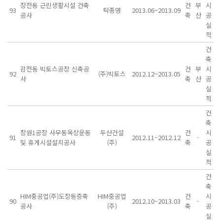
장전동 근린생활시설 건축
건
부
시
93
탁종영
2013.06~2013.09
공사
축
산
공
실
적
건
축
감전동 빅토스공장 신축공
건
부
시
92
(주)빅토스
2012.12~2013.05
사
축
산
공
실
적
건
축
창원1공장 사무동옥상운동
두산건설
건
시
91
2012.11~2012.12
-
및 휴게시설설치공사
(주)
축
공
실
적
건
축
HIM중공업(주)도장동증축
HIM중공업
건
시
90
2012.10~2013.03
-
공사
(주)
축
공
실