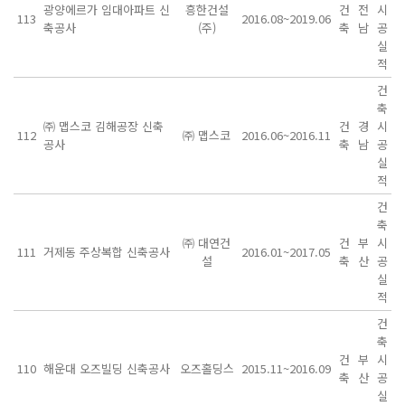
광양에르가 임대아파트 신
흥한건설
건
전
시
113
2016.08~2019.06
축공사
(주)
축
남
공
실
적
건
축
㈜ 맵스코 김해공장 신축
건
경
시
112
㈜ 맵스코
2016.06~2016.11
공사
축
남
공
실
적
건
축
㈜ 대연건
건
부
시
111
거제동 주상복합 신축공사
2016.01~2017.05
설
축
산
공
실
적
건
축
건
부
시
110
해운대 오즈빌딩 신축공사
오즈홀딩스
2015.11~2016.09
축
산
공
실