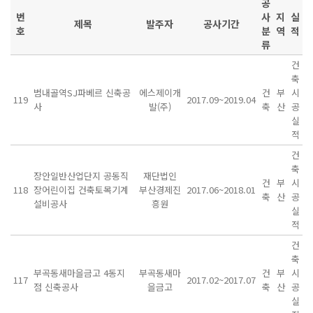
공
번
사
지
실
제목
발주자
공사기간
호
분
역
적
류
건
축
범내골역SJ파베르 신축공
에스제이개
건
부
시
119
2017.09~2019.04
사
발(주)
축
산
공
실
적
건
축
장안일반산업단지 공동직
재단법인
건
부
시
118
장어린이집 건축토목기계
부산경제진
2017.06~2018.01
축
산
공
설비공사
흥원
실
적
건
축
부곡동새마을금고 4동지
부곡동새마
건
부
시
117
2017.02~2017.07
점 신축공사
을금고
축
산
공
실