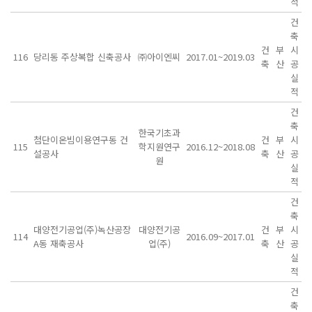
적
건
축
건
부
시
116
당리동 주상복합 신축공사
㈜아이엔씨
2017.01~2019.03
축
산
공
실
적
건
축
한국기초과
첨단이온빔이용연구동 건
건
부
시
115
학지원연구
2016.12~2018.08
설공사
축
산
공
원
실
적
건
축
대양전기공업(주)녹산공장
대양전기공
건
부
시
114
2016.09~2017.01
A동 재축공사
업(주)
축
산
공
실
적
건
축